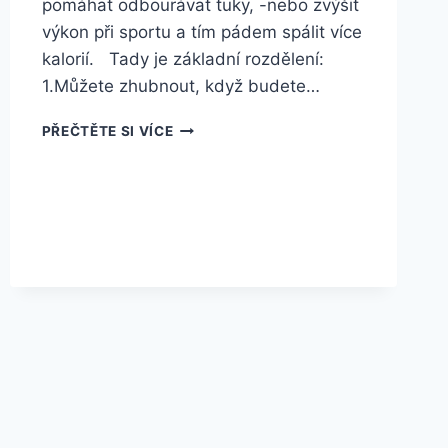
pomáhat odbourávat tuky, -nebo zvýšit
výkon při sportu a tím pádem spálit více
kalorií. Tady je základní rozdělení:
1.Můžete zhubnout, když budete…
HUBNOUCÍ
PŘEČTĚTE SI VÍCE
PŘÍPRAVKY