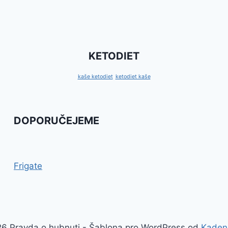
KETODIET
kaše ketodiet
ketodiet kaše
DOPORUČEJEME
Frigate
6 Pravda o hubnuti - Šablona pro WordPress od
Kaden