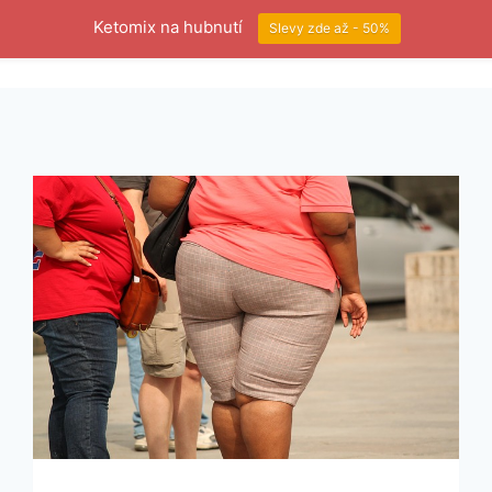
Ketomix na hubnutí
Slevy zde až - 50%
Dieta
Proteinová dieta
Doplňky stravy
P