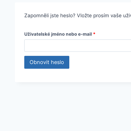
Zapomněli jste heslo? Vložte prosím vaše už
P
Uživatelské jméno nebo e-mail
*
o
v
Obnovit heslo
i
n
n
é