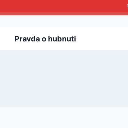
Přeskočit
Pravda o hubnuti
na
obsah