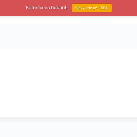
Ketomix na hubnutí
Slevy zde až - 50%
Dieta
Proteinová dieta
Doplňky stravy
P