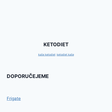
KETODIET
kaše ketodiet
ketodiet kaše
DOPORUČEJEME
Frigate